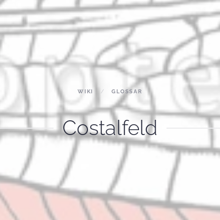
WIKI
GLOSSAR
Costalfeld