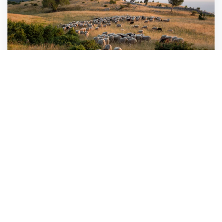
Istrienreise 2015
Vom vom 18.-26. Juli 2015 führte uns die Natur- und
Fotoreise mit einer Gruppe von 12 naturinteressierten
Personen zum ersten Mal nach Istrien (Kroatien). Die
Halbinsel befindet sich im Dreiländereck von Italien,
Slowenien und Kroatien und ist bekannt für ihren
Insektenreichtum. Neben den vielen faunistischen