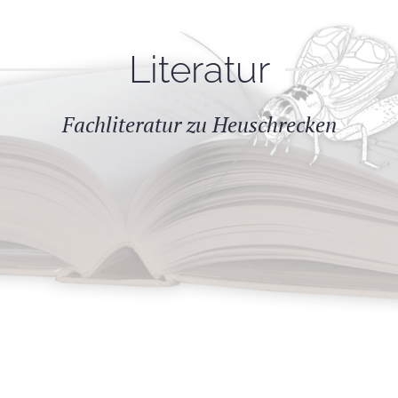
Literatur
Fachliteratur zu Heuschrecken