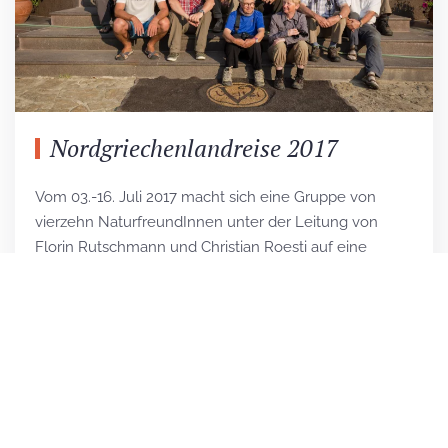
Nordgriechenlandreise 2017
Vom 03.-16. Juli 2017 macht sich eine Gruppe von
vierzehn NaturfreundInnen unter der Leitung von
Florin Rutschmann und Christian Roesti auf eine
Heuschreckenreise nach Nordgriechenland. Während
zwölf Tagen lassen wir uns von der griechischen
Vielfalt und den schönen Landschaften verzaubern.
Insgesamt können wir knapp 120 Heuschrecken-, 30
Libellen- und gut 100 Vogelarten entdecken.
Unzählige Schmetterlinge, Bienen, Reptilien,
Amphibien und vieles mehr lassen den Verschluss so
mancher Kamera heiss laufen.