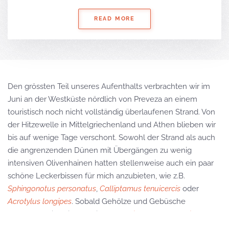
READ MORE
Den grössten Teil unseres Aufenthalts verbrachten wir im
Juni an der Westküste nördlich von Preveza an einem
touristisch noch nicht vollständig überlaufenen Strand. Von
der Hitzewelle in Mittelgriechenland und Athen blieben wir
bis auf wenige Tage verschont. Sowohl der Strand als auch
die angrenzenden Dünen mit Übergängen zu wenig
intensiven Olivenhainen hatten stellenweise auch ein paar
schöne Leckerbissen für mich anzubieten, wie z.B.
Sphingonotus personatus
,
Calliptamus tenuicercis
oder
Acrotylus longipes
. Sobald Gehölze und Gebüsche
vorhanden sind, liessen sich
Eupholidoptera garganica
oder
die Zaunschrecke (
Sepiana sepium
) finden. Neben den