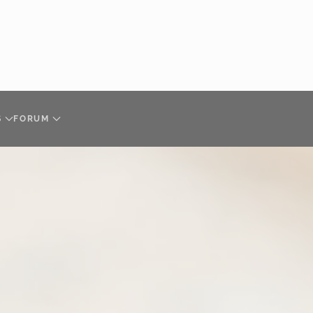
S
FORUM