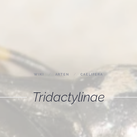
WIKI
ARTEN
CAELIFERA
Tridactylinae