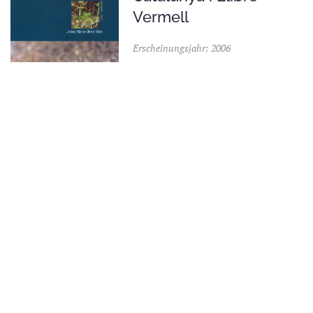
Vermell
Erscheinungsjahr: 2006
Josep Maria Olmo-Vidal
READ MORE
Cahier d'identification
des Orthoptères de
France, Belgique,
Luxembourg et Suisse
Erscheinungsjahr: 2015
Éric Sardet, Christian Roesti & Yoan
Braud