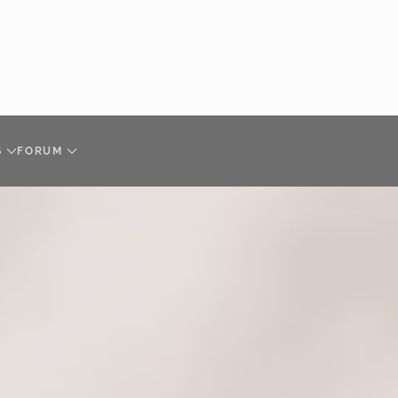
S
FORUM