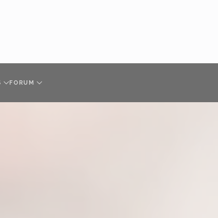
S
FORUM