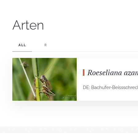
Arten
ALL
R
Roeseliana aza
DE: Bachufer-Beissschre