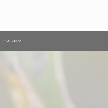
S
FORUM