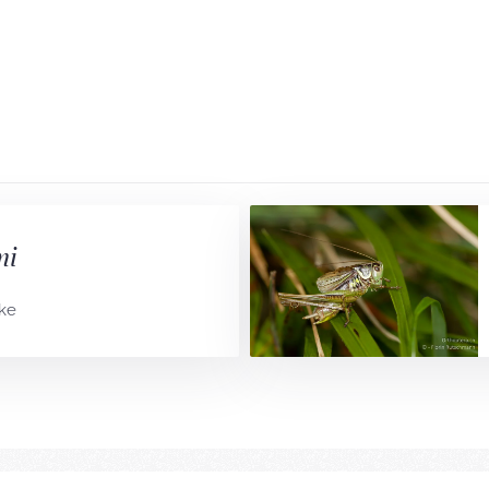
mi
cke