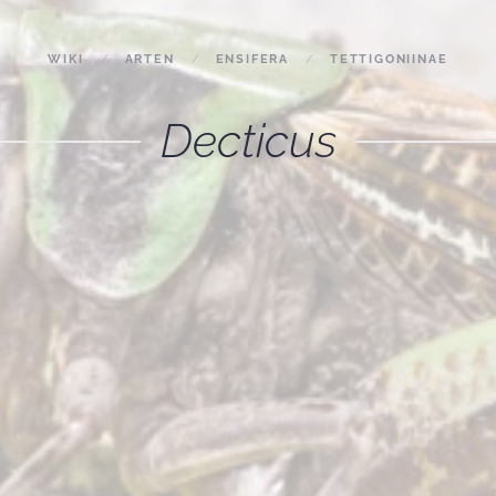
WIKI
ARTEN
ENSIFERA
TETTIGONIINAE
Decticus