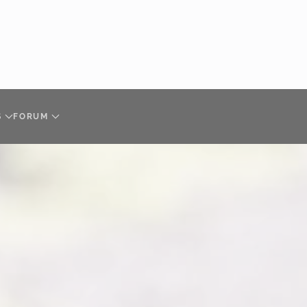
S
FORUM