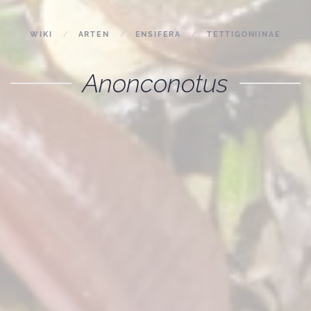
WIKI
ARTEN
ENSIFERA
TETTIGONIINAE
Anonconotus