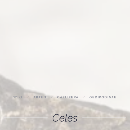
WIKI
ARTEN
CAELIFERA
OEDIPODINAE
Celes