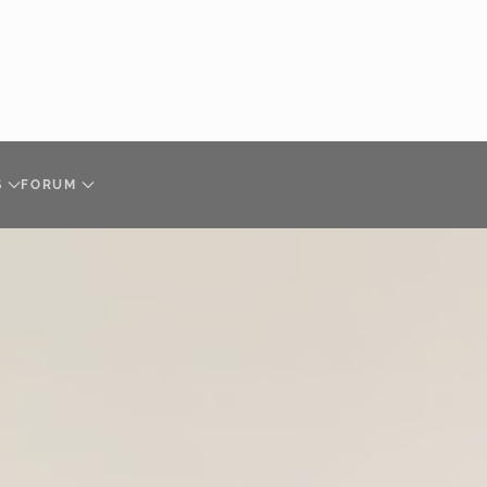
S
FORUM