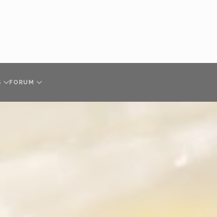
S
FORUM