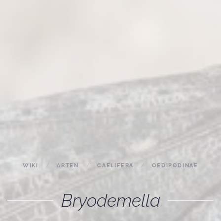
WIKI
ARTEN
CAELIFERA
OEDIPODINAE
Bryodemella