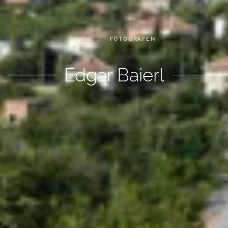
BLOG
FOTOGRAFEN
Edgar Baierl