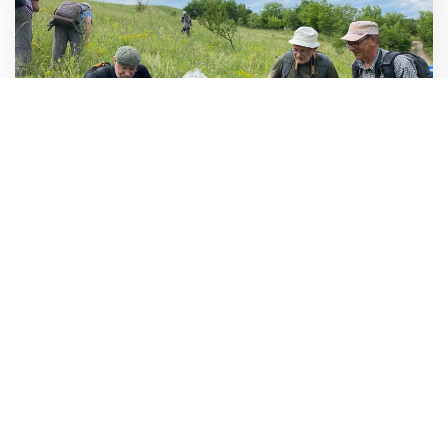
Rumänienreise 2021
Vom 05.-16. Juli 2021 macht sich eine Gruppe von
zwölf NaturfreundInnen unter der Leitung von
Christian Roesti und Ionut Iorgu auf eine Natur- und
Heuschreckenreise nach Rumänien. Die Reise beginnt
in Bukarest, von wo wir direkt nach Berca fahren in das
wunderschöne, von Vulkanismus geprägte