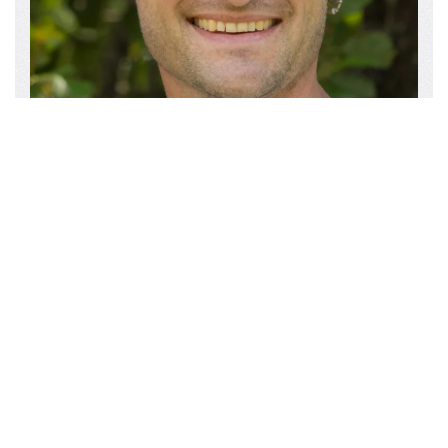
Florin Rutschmann
Tel.: 076 475 37 08
eMail:
rutschmann@orthoptera.ch